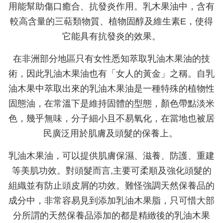
用能幫助傷口癒合、抗發炎作用。乳木果油中，含有
較高含量的三萜類物質、植物固醇及維生素E，使得
它能具有抗發炎的效果。
在非洲部分地區只有女性悉知萃取乳油木果油的技
術，因此乳油木果油也有「女人的黃金」之稱。自乳
油木果中萃取出來的乳油木果油是一種特殊的植物性
固態油，在常溫下是維持固體的型態，顏色帶點淡米
色，幾乎無味，分子細小且不易氧化，在當地也被居
民廣泛用於肌膚及頭髮的保養上。
乳油木果油，可以提供肌膚保濕、滋養、防護、重建
等美肌功效。對頭髮而言
,
主要可柔順及強化頭髮的
組織並有防止頭皮屑的功效。難怪強調天然保養品的
成分中，非常容易見到添加
乳油木果脂，只可惜大部
分所謂的天然保養品添加的都是精緻後的乳油木果