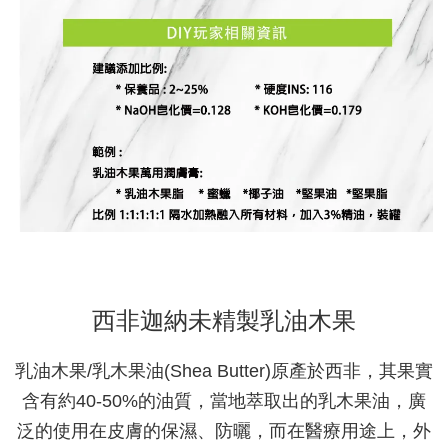
西非迦納未精製乳油木果
乳油木果/乳木果油(Shea Butter)原產於西非，其果實
含有約40-50%的油質，當地萃取出的乳木果油，廣
泛的使用在皮膚的保濕、防曬，而在醫療用途上，外