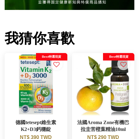
我猜你喜歡
Best特選現貨
Best特選現貨
德國tetesept維生素
法國Aroma Zone有機巴
K2+D3鈣穩錠
拉圭苦橙葉精油10ml
NT$ 390 TWD
NT$ 290 TWD