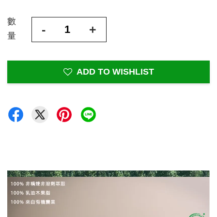
數
-
+
量
ADD TO WISHLIST