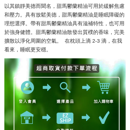
以其鎮靜美德而聞名，
甜馬鬱蘭
精油可用於緩解焦慮
和壓力。具有放鬆美德，
甜馬鬱蘭
精油是睡眠障礙的
理想選擇。帶有甜馬鬱蘭精油具有滋補特性，也可用
於強身健體。
甜馬鬱蘭
精油
散發出質樸的香味，完美
擴散以淨化周圍的空氣。
在枕頭上滴 2-3 滴，在我
看來，睡眠更安穩。