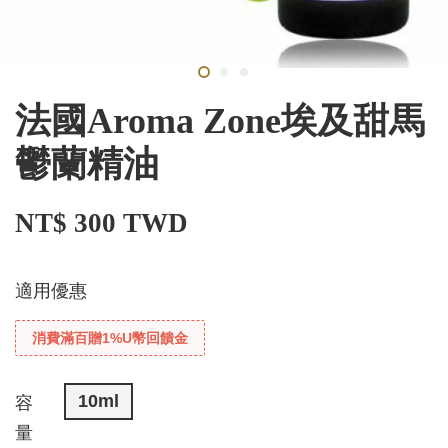
法國Aroma Zone埃及甜馬
鬱蘭精油
NT$ 300 TWD
適用優惠
消費滿百贈1%U幣回饋金
10ml
容
量