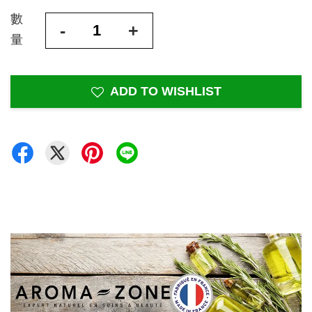
數
-
+
量
ADD TO WISHLIST