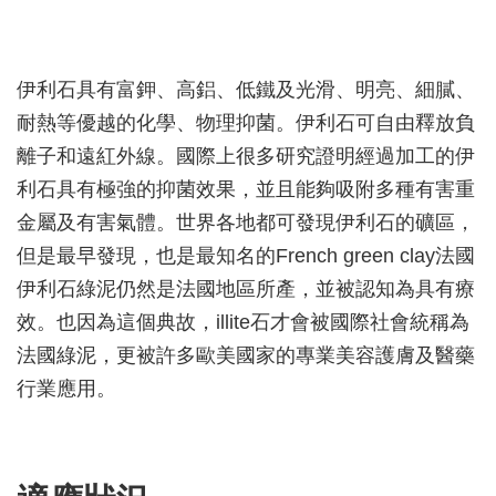
伊利石具有富鉀、高鋁、低鐵及光滑、明亮、細膩、
耐熱等優越的化學、物理抑菌。伊利石可自由釋放負
離子和遠紅外線。國際上很多研究證明經過加工的伊
利石具有極強的抑菌效果，並且能夠吸附多種有害重
金屬及有害氣體。世界各地都可發現伊利石的礦區，
但是最早發現，也是最知名的French green clay法國
伊利石綠泥仍然是法國地區所產，並被認知為具有療
效。也因為這個典故，illite石才會被國際社會統稱為
法國綠泥，更被許多歐美國家的專業美容護膚及醫藥
行業應用。