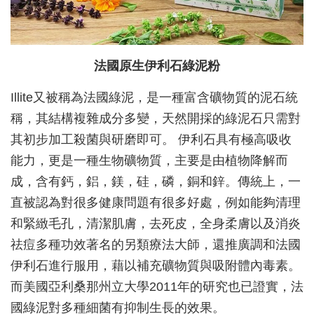
法國原生伊利石綠泥粉
Illite又被稱為法國綠泥，是一種富含礦物質的泥石統
稱，其結構複雜成分多變，天然開採的綠泥石只需對
其初步加工殺菌與研磨即可。 伊利石具有極高吸收
能力，更是一種生物礦物質，主要是由植物降解而
成，含有鈣，鋁，鎂，硅，磷，銅和鋅。傳統上，一
直被認為對很多健康問題有很多好處，例如能夠清理
和緊緻毛孔，清潔肌膚，去死皮，全身柔膚以及消炎
祛痘多種功效著名的另類療法大師，還推廣調和法國
伊利石進行服用，藉以補充礦物質與吸附體內毒素。
而美國亞利桑那州立大學2011年的研究也已證實，法
國綠泥對多種細菌有抑制生長的效果。