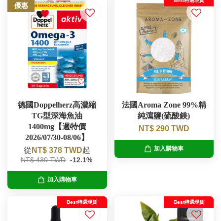
Best特選現貨
優惠
德國Doppelherz高濃縮
法國Aroma Zone 99%精
TG型深海魚油
純瀉鹽(硫酸鎂)
1400mg【週特價
NT$ 290 TWD
2026/07/30-08/06】
加入購物車
從
NT$ 378 TWD
起
NT$ 430 TWD
-12.1%
加入購物車
Best特選現貨
Best特選現貨