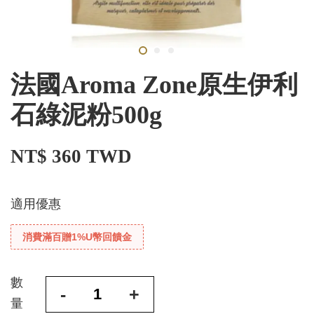
法國Aroma Zone原生伊利
石綠泥粉500g
NT$ 360 TWD
適用優惠
消費滿百贈1%U幣回饋金
數
-
+
量