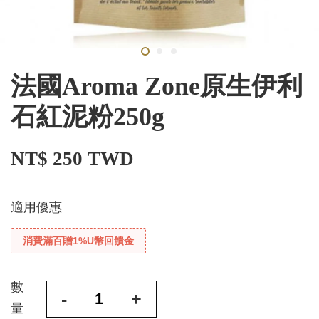
法國Aroma Zone原生伊利
石紅泥粉250g
NT$ 250 TWD
適用優惠
消費滿百贈1%U幣回饋金
數
-
+
量