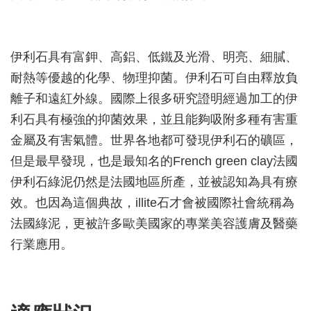
伊利石具有富鉀、高鋁、低鐵及光滑、明亮、細膩、
耐熱等優越的化學、物理抑菌。伊利石可自由釋放負
離子和遠紅外線。國際上很多研究證明經過加工的伊
利石具有極強的抑菌效果，並且能夠吸附多種有害重
金屬及有害氣體。世界各地都可發現伊利石的礦區，
但是最早發現，也是最知名的French green clay法國
伊利石綠泥仍然是法國地區所產，並被認知為具有療
效。也因為這個典故，illite石才會被國際社會統稱為
法國綠泥，更被許多歐美國家的專業美容護膚及醫藥
行業應用。