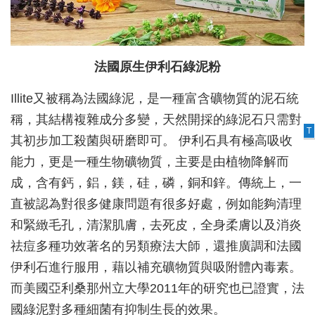
法國原生伊利石綠泥粉
Illite又被稱為法國綠泥，是一種富含礦物質的泥石統
稱，其結構複雜成分多變，天然開採的綠泥石只需對
T
其初步加工殺菌與研磨即可。 伊利石具有極高吸收
能力，更是一種生物礦物質，主要是由植物降解而
成，含有鈣，鋁，鎂，硅，磷，銅和鋅。傳統上，一
直被認為對很多健康問題有很多好處，例如能夠清理
和緊緻毛孔，清潔肌膚，去死皮，全身柔膚以及消炎
祛痘多種功效著名的另類療法大師，還推廣調和法國
伊利石進行服用，藉以補充礦物質與吸附體內毒素。
而美國亞利桑那州立大學2011年的研究也已證實，法
國綠泥對多種細菌有抑制生長的效果。