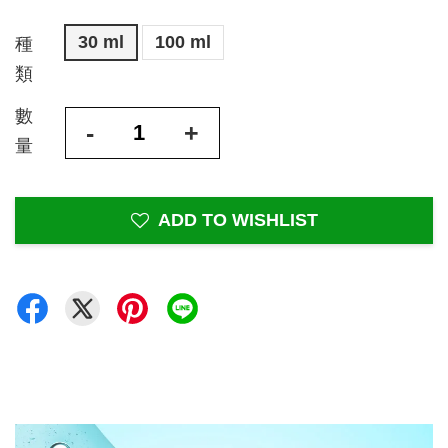
30 ml
100 ml
種
類
數
-
+
量
ADD TO WISHLIST