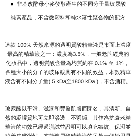
●
非基改酵母小麥發酵產生的不同分子量玻尿酸
純素產品，不含微塑料和純水溶性聚合物的配方
這款 100% 天然來源的透明質酸精華液是市面上濃度
最高的精華液之一：濃度為3.5%，一般老牌經典的
化妝品中，透明質酸含量為均質約在 0.1% 至 1% 。
各種大小的分子的玻尿酸具有不同的效益，本款精華
液含有不同分子量( 5 kDa至1800 kDa )，不含酒精。
玻尿酸以平滑、滋潤和豐盈肌膚而聞名，其清新、自
然的凝膠質地可立即滲透，不緊繃。其作為抗衰老精
華液的功效已經過測試並證明可以填充皺紋、保濕並