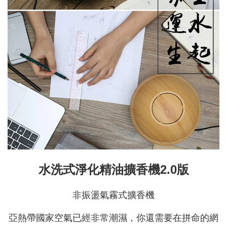
水洗式淨化精油擴香機2.0版
非振盪氣霧式擴香機
亞熱帶國家空氣已經非常潮濕，你還需要在拼命的網