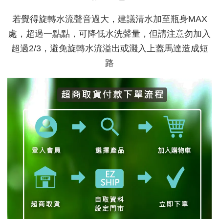
若覺得旋轉水流聲音過大，建議清水加至瓶身MAX
處，超過一點點，可降低水洗聲量，但請注意勿加入
超過2/3，避免旋轉水流溢出或濺入上蓋馬達造成短
路