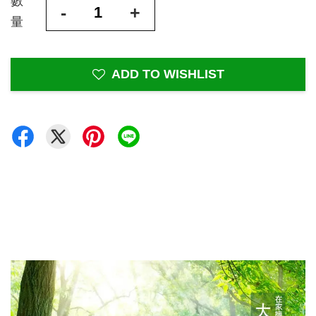
數
-
+
量
ADD TO WISHLIST