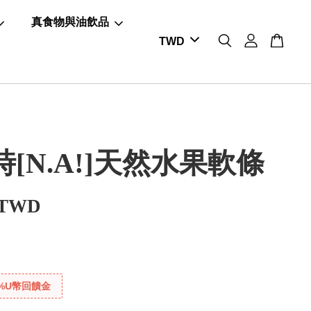
真食物與油飲品
[N.A!]天然水果軟條
 TWD
%U幣回饋金