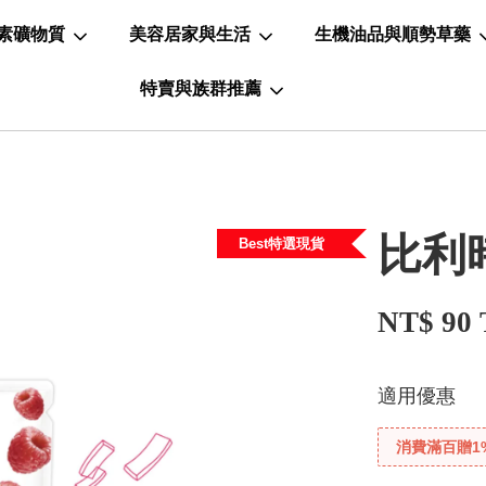
素礦物質
美容居家與生活
生機油品與順勢草藥
特賣與族群推薦
比利時
Best特選現貨
NT$ 90
適用優惠
消費滿百贈1