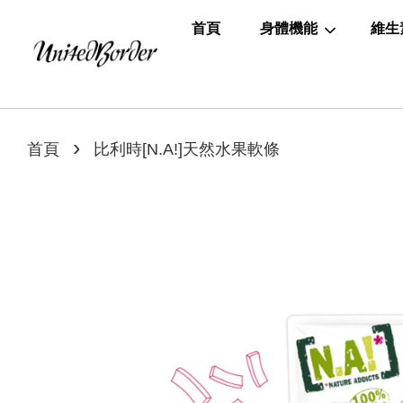
首頁
身體機能
維生
›
首頁
比利時[N.A!]天然水果軟條