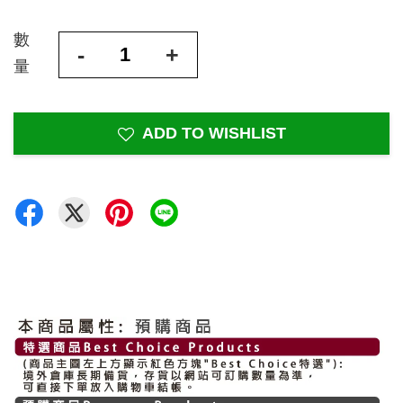
數
-
+
量
ADD TO WISHLIST