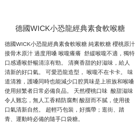
德國WICK小恐龍經典素食軟喉糖
德國WICK小恐龍經典素食軟喉糖 純素軟糖 櫻桃原汁
接骨木原汁 過度用嗓 喉嚨癢癢 舒緩喉嚨不適，獨特
口感通喉舒暢清涼有勁。 清爽香甜的好滋味，給人
清新的好口氣。 可愛恐龍造型， 喉嚨不在卡卡。 味
道清雅，護嗓同時也能減少口腔異味是上班族和喉嗓
使用頻繁者日常必備良品。 天然櫻桃口味 酸甜滋味
令人難忘，無人工香精防腐劑 酸甜而不膩，使用後
口氣清新自然。 超輕巧包裝，好攜帶；逛街、踏
青、運動時必備的隨手口袋糖。