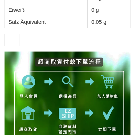
Eiweiß
0 g
Salz Äquivalent
0,05 g