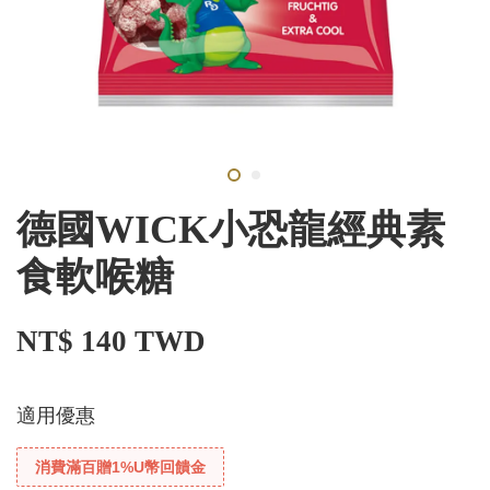
德國WICK小恐龍經典素
食軟喉糖
NT$ 140 TWD
適用優惠
消費滿百贈1%U幣回饋金