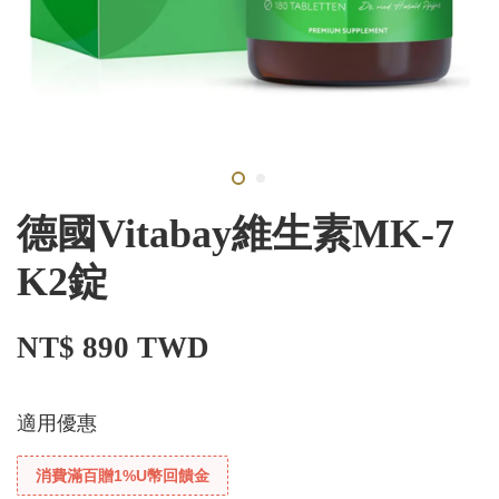
德國Vitabay維生素MK-7
K2錠
NT$ 890 TWD
適用優惠
消費滿百贈1%U幣回饋金