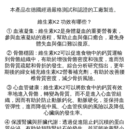
本產品在德國經過嚴格測試和認證的工廠製造。
維生素K2 功效有哪些？
① 血液凝集 : 維生素K2是身體凝血的重要營養素，
參與血液凝結的過程，幫助止血與傷口癒合，避免身
體失血與傷口難以復原。
② 骨骼穩固 : 維生素K2可以促進食物中的鈣質運輸
到骨骼組織中，有助於增強骨骼密度和強度，進而預
防骨質疏鬆和骨折的發生。綜合分析研究指出，更年
期後的婦女補充維生素K2營養補充劑，有助於改善腰
椎骨質密度，減少骨折風險。
③ 心血管健康 : 維生素K2可以將飲食中的鈣質有效
率地進入骨骼，轉變為骨質。而不是進入心血管組
織，因而有助於防止動脈鈣化、動脈硬化，並保持血
管彈性，進而降低中風、心血管疾病的風險以及降低
心臟病的發生率。
④
保護腎臟與
肝臟代謝 :
透過促進阻止鈣沉積的蛋白
質分泌，有助於預防腎結石的發生，並可能改善腎小