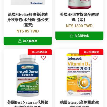
德國Mivolise肝膽養護隨
美國HMS右旋硫辛酸膠
身袋茶包(水飛薊+蒲公英
囊【素】
+薑黃)
NT$ 1800 TWD
NT$ 85 TWD
加入購物車
加入購物車
Best特選現貨
Best特選現貨
美國Best Naturals花椰菜
德國tetesept高劑量維生