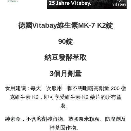
德國Vitabay維生素MK-7 K2錠
90錠
納豆發酵萃取
3個月劑量
食用建議 :
每天一次服用一顆不需咀嚼高劑量
200 微
克維生素 K2，即可享受維生素 K2 藥片的所有益
處。
純素食，
不含溶劑殘留物、塑膠奈米顆粒、防腐劑及
轉基因作物。