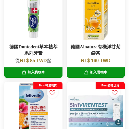
德國Dontodent草本植萃
德國Alnatura有機洋甘菊
系列牙膏
袋茶
從
NT$ 85 TWD
起
NT$ 160 TWD
加入購物車
加入購物車
Best特選現貨
Best特選現貨