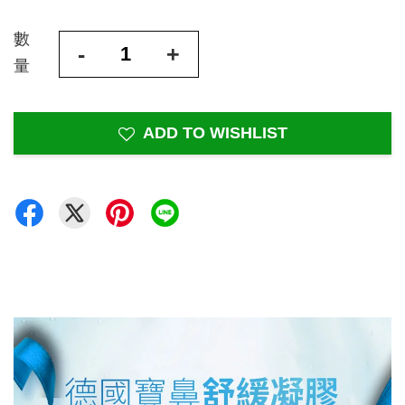
數
-
+
量
ADD TO WISHLIST