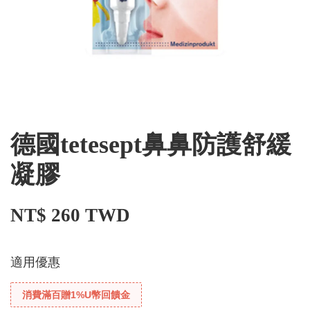
德國tetesept鼻鼻防護舒緩
凝膠
NT$ 260 TWD
適用優惠
消費滿百贈1%U幣回饋金