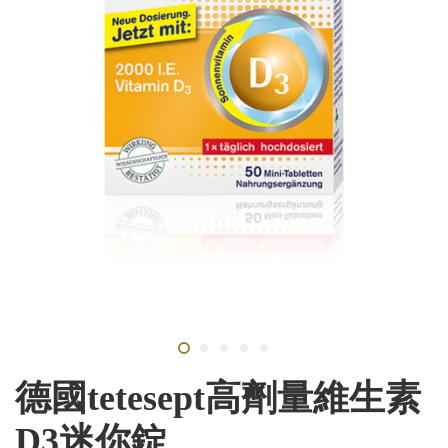
德國tetesept高劑量維生素
D3迷你錠