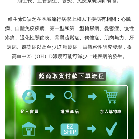
頭生長、血管新生、發炎、免疫系統調節有關。
維生素D缺乏在區域流行病學上和以下疾病有相關：心臟
病、自體免疫疾病、第一型和第二型糖尿病、憂鬱症、慢性
疼痛、退化性關節炎、骨質疏鬆症、佝僂症、肌肉無力、牙
週病、感染症以及至少17 種癌症，由觀察性研究發現，提
高血中25（OH）D濃度可能可減少上述疾病的發生。