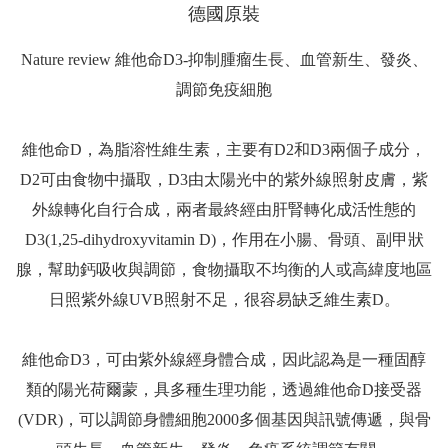
德國原裝
Nature review 維他命D3-抑制腫瘤生長、血管新生、發炎、
調節免疫細胞
維他命D，為脂溶性維生素，主要有D2和D3兩個子成分，
D2可由食物中攝取，D3由太陽光中的紫外線照射皮膚，紫
外線轉化自行合成，兩者最終經由肝腎轉化成活性態的
D3(1,25-dihydroxyvitamin D)，作用在小腸、骨頭、副甲狀
腺，幫助鈣吸收與調節，食物攝取不均衡的人或高緯度地區
日照紫外線UVB照射不足，很容易缺乏維生素D。
維他命D3，可由紫外線經身體合成，因此認為是一種固醇
類的陽光荷爾蒙，具多種生理功能，透過維他命D接受器
(VDR)，可以調節身體細胞2000多個基因與訊號傳遞，與骨