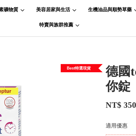
素礦物質
美容居家與生活
生機油品與順勢草藥
特賣與族群推薦
德國t
Best特選現貨
你錠
NT$ 35
適用優惠