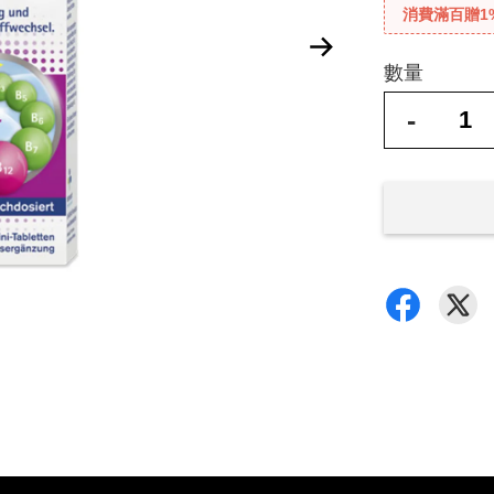
消費滿百贈1
數量
-