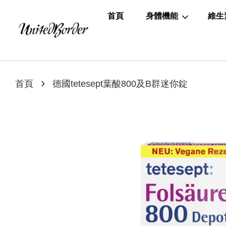
首頁
身體機能
維生
›
首頁
德國tetesept葉酸800及B群迷你錠