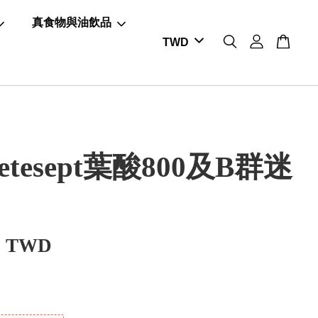
真食物與油飲品
etesept葉酸800及B群迷
0 TWD