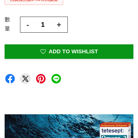
數
-
+
量
ADD TO WISHLIST