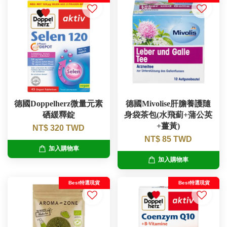
德國Doppelherz微量元素
德國Mivolise肝膽養護隨
硒緩釋錠
身袋茶包(水飛薊+蒲公英
+薑黃)
NT$ 320 TWD
NT$ 85 TWD
加入購物車
加入購物車
Best特選現貨
Best特選現貨