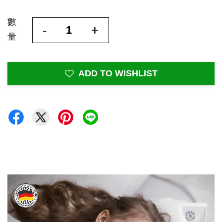
數
-
+
量
ADD TO WISHLIST