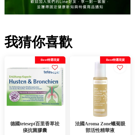
我猜你喜歡
Best特選現貨
Best特選現貨
德國tetesept百里香草祛
法國Aroma Zone蠟菊眼
痰抗菌膠囊
部活性精華液