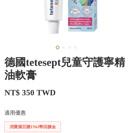
德國tetesept兒童守護寧精
油軟膏
NT$ 350 TWD
適用優惠
消費滿百贈1%U幣回饋金