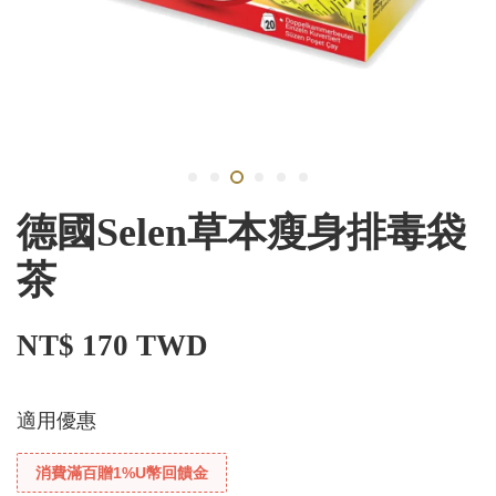
德國Selen草本瘦身排毒袋
茶
NT$ 170 TWD
適用優惠
消費滿百贈1%U幣回饋金