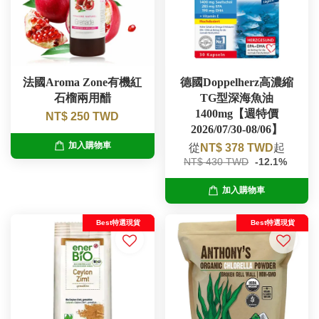
法國Aroma Zone有機紅
德國Doppelherz高濃縮
石榴兩用醋
TG型深海魚油
1400mg【週特價
NT$ 250 TWD
2026/07/30-08/06】
加入購物車
從
NT$ 378 TWD
起
NT$ 430 TWD
-12.1%
加入購物車
Best特選現貨
Best特選現貨