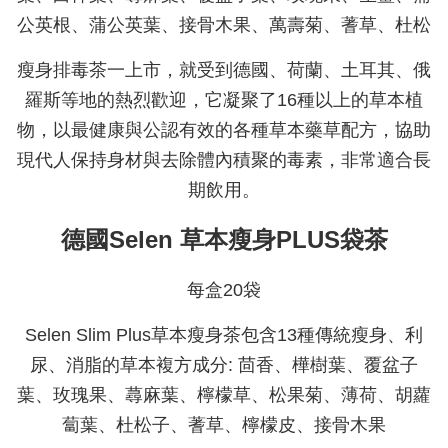
公英根、蒲公英葉、接骨木果、萬壽菊、蓍草、杜松
瘦身排毒茶一上市，就受到德國、荷蘭、土耳其、俄
羅斯等地的熱烈歡迎，它凝聚了16種以上的草本植
物，以最健康與公認有效的各種草本藥草配方，協助
現代人保持身材與去除體內積聚的毒素，非常適合長
期飲用。
德國Selen 草本瘦身PLUS袋茶
每盒20袋
Selen Slim Plus草本瘦身茶包含13種傳統瘦身、利
尿、消脂的草本複方成分: 茴香、樺樹葉、覆盆子
葉、玫瑰果、蕁麻葉、檸檬草、松果菊、薄荷、胡蘿
蔔葉、杜松子、蓍草、檸檬皮、接骨木果