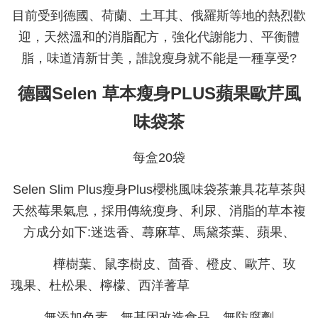
目前受到德國、荷蘭、土耳其、俄羅斯等地的熱烈歡
迎，天然溫和的消脂配方，強化代謝能力、平衡體
脂，味道清新甘美，誰說瘦身就不能是一種享受?
德國Selen 草本瘦身PLUS蘋果歐芹風
味袋茶
每盒20袋
Selen Slim Plus瘦身Plus櫻桃風味袋茶兼具花草茶與
天然莓果氣息，採用傳統瘦身、利尿、消脂的草本複
方成分如下:
迷迭香、蕁麻草、馬黛茶葉、蘋果、
樺樹葉、鼠李樹皮、茴香、橙皮、歐芹、玫
瑰果、杜松果、檸檬、西洋蓍草
無添加色素、無基因改造食品、無防腐劑