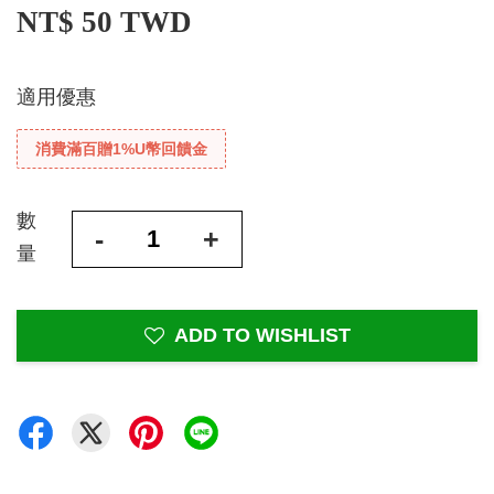
NT$ 50 TWD
適用優惠
消費滿百贈1%U幣回饋金
數
-
+
量
ADD TO WISHLIST