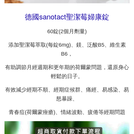
德國sanotact聖潔莓婦康錠
60錠(2個月劑量)
添加聖潔莓萃取(每錠6mg)、鎂、泛酸B5、維生素
B6，
有助調節月經週期和更年期的荷爾蒙問題
，還原身心
輕鬆的日子。
有效減少經期不順、經期症候群、痛經、易感染、易
怒暴躁、
青春痘(荷爾蒙痤瘡)、情緒波動、疲倦等經期問題