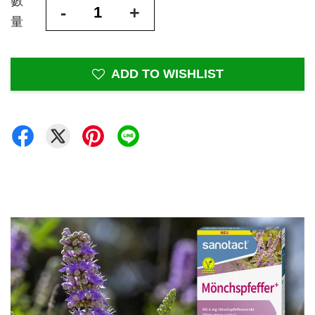
數
-
+
量
ADD TO WISHLIST