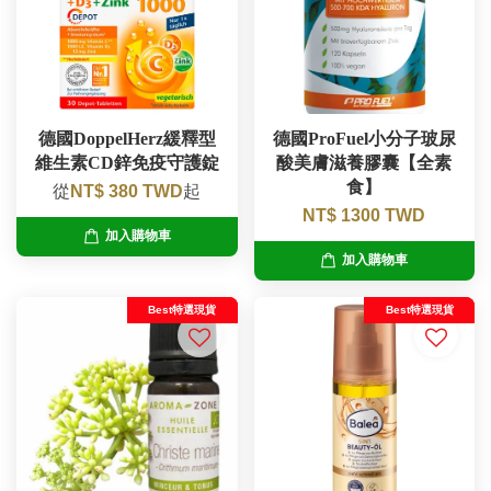
德國DoppelHerz緩釋型
德國ProFuel小分子玻尿
維生素CD鋅免疫守護錠
酸美膚滋養膠囊【全素
食】
從
NT$ 380 TWD
起
NT$ 1300 TWD
加入購物車
加入購物車
Best特選現貨
Best特選現貨