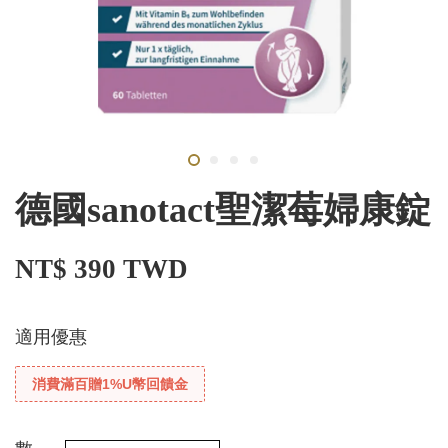
德國sanotact聖潔莓婦康錠
NT$ 390 TWD
適用優惠
消費滿百贈1%U幣回饋金