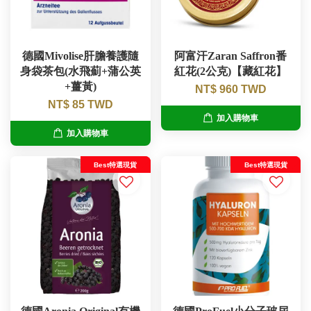
德國Mivolise肝膽養護隨
阿富汗Zaran Saffron番
身袋茶包(水飛薊+蒲公英
紅花(2公克)【藏紅花】
+薑黃)
NT$ 960 TWD
NT$ 85 TWD
加入購物車
加入購物車
Best特選現貨
Best特選現貨