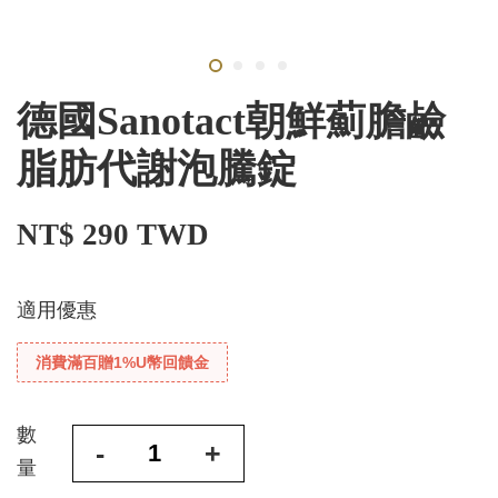
德國Sanotact朝鮮薊膽鹼
脂肪代謝泡騰錠
NT$ 290 TWD
適用優惠
消費滿百贈1%U幣回饋金
數
-
+
量