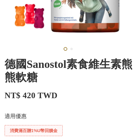
德國Sanostol素食維生素熊
熊軟糖
NT$ 420 TWD
適用優惠
消費滿百贈1%U幣回饋金