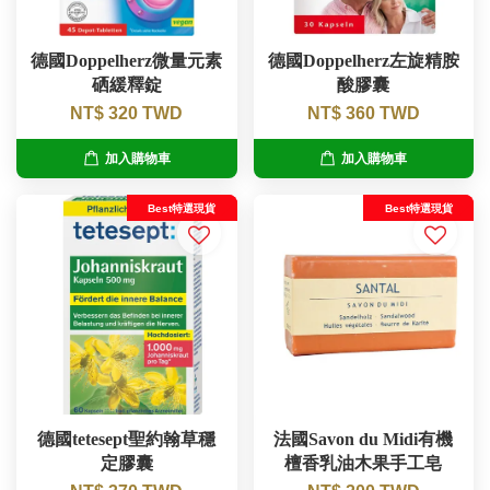
德國Doppelherz微量元素
德國Doppelherz左旋精胺
硒緩釋錠
酸膠囊
NT$ 320 TWD
NT$ 360 TWD
加入購物車
加入購物車
Best特選現貨
Best特選現貨
德國tetesept聖約翰草穩
法國Savon du Midi有機
定膠囊
檀香乳油木果手工皂