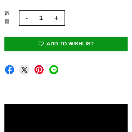
數
-
+
量
ADD TO WISHLIST