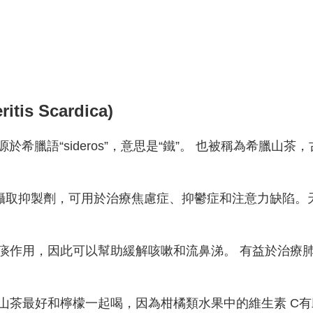
is Scardica)
is”，它的名字來源於希臘語“sideros”，意思是“鐵”。 也
血清素和多巴胺再攝取抑製劑，可用於治療焦慮症、抑鬱症和注意
痰作用，因此可以幫助緩解咳嗽和流鼻涕。 有益於治療
山茶最好和檸檬一起喝，因為柑橘類水果中的維生素 C