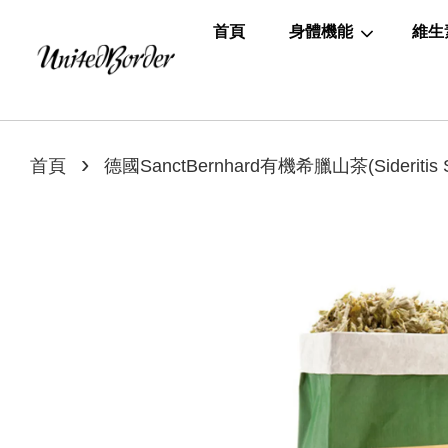
首頁
身體機能
維生
›
首頁
德國SanctBernhard有機希臘山茶(Sideritis S