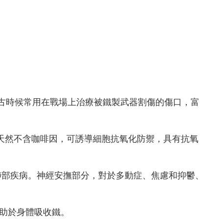
被稱為希臘山茶，古時候常用在戰場上治療被鐵製武器割傷的傷口，富
力缺陷。天然不含咖啡因，可誘導細胞抗氧化防禦，具有抗氧
肺部疾病。神經安撫部分，對於多動症、焦慮和抑鬱、
有助於身體吸收鐵。