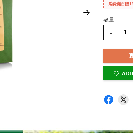
消費滿百贈1
數量
-
ADD