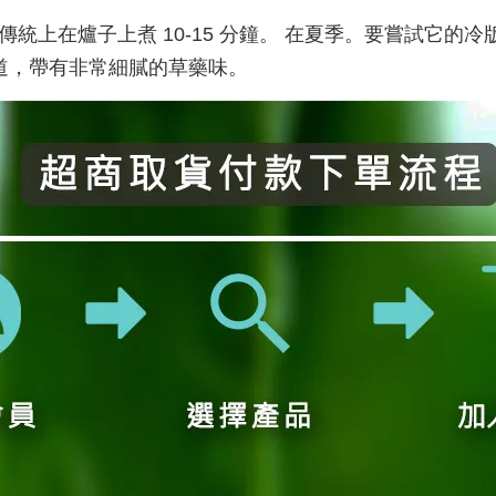
傳統上在爐子上煮 10-15 分鐘。 在夏季。要嘗試它
味道，帶有非常細膩的草藥味。