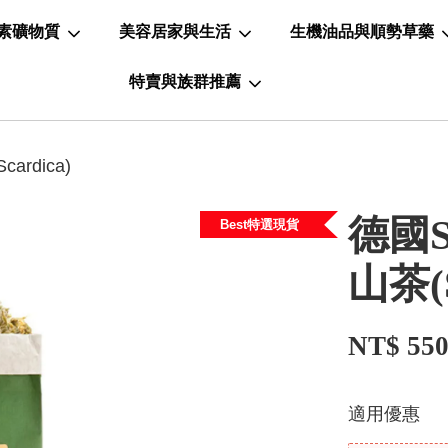
素礦物質
美容居家與生活
生機油品與順勢草藥
特賣與族群推薦
cardica)
德國S
Best特選現貨
山茶(Si
NT$ 55
適用優惠