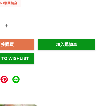
%U幣回饋金
+
直接購買
加入購物車
 TO WISHLIST