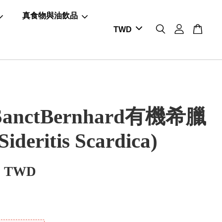
真食物與油飲品
anctBernhard有機希臘
deritis Scardica)
0 TWD