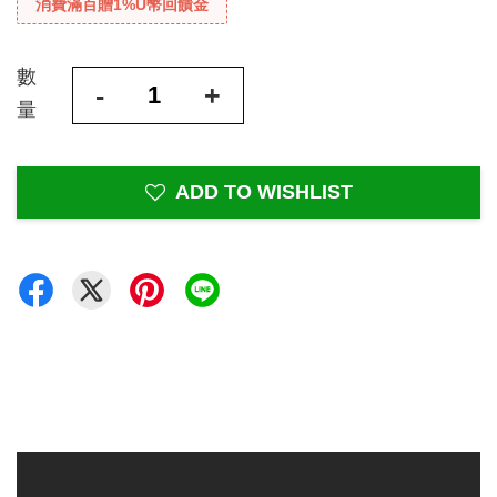
消費滿百贈1%U幣回饋金
數
-
+
量
ADD TO WISHLIST