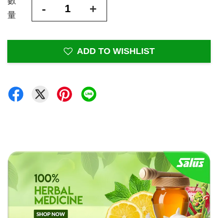
數
-
+
量
ADD TO WISHLIST