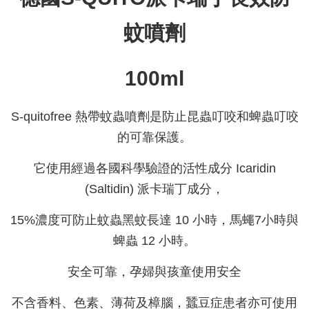
蚊噴劑
100ml
S-quitofree 熱帶蚊蟲噴劑是防止昆蟲叮咬和蜱蟲叮咬
的可靠保護。
它使用經過各國科學驗證的活性成分 Icaridin
(Saltidin) 派卡瑞丁成分，
15%濃度可防止蚊蟲黑蚊長達 10 小時，馬蠅7小時與
蜱蟲 12 小時。
安全可靠，孕婦與孩童使用安全
不含香料、色素、薄荷及樟腦，蠶豆症患者亦可使用