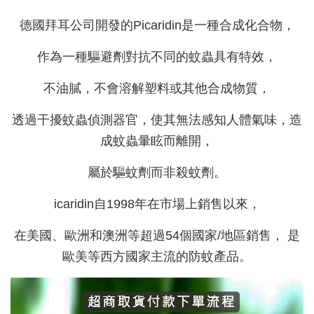
德國拜耳公司開發的Picaridin是一種合成化合物，
作為一種驅避劑對抗不同的蚊蟲具有特效，
不油膩，不會溶解塑料或其他合成物質，
透過干擾蚊蟲偵測器官，使其無法感知人體氣味，造
成蚊蟲暈眩而離開，
屬於驅蚊劑而非殺蚊劑。
icaridin自1998年在市場上銷售以來，
在美國、歐洲和澳洲等超過54個國家/地區銷售， 是
歐美等西方國家主流的防蚊產品。