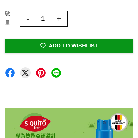
數
-
+
量
ADD TO WISHLIST