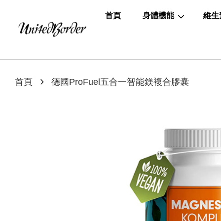
首頁
身體機能
維生
›
首頁
德國ProFuel五合一智能鎂複合膠囊