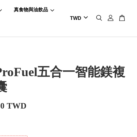
真食物與油飲品
roFuel五合一智能鎂複
囊
00 TWD