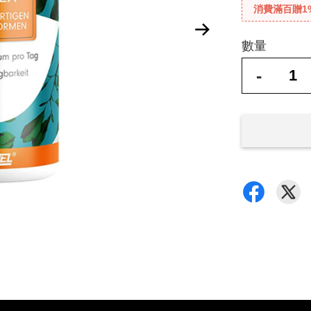
消費滿百贈1
數量
-