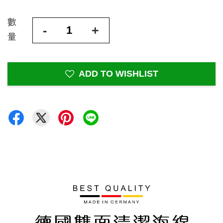
數
-
+
量
ADD TO WISHLIST