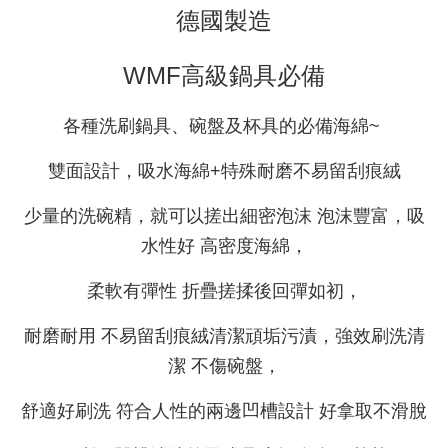
德國製造
WMF高級鍋具必備
各種洗刷鍋具、碗盤及杯具的必備海綿~
雙面設計，吸水海綿+特殊耐磨不易留刮痕絨
少量的洗碗精，就可以搓出細密泡沫 泡沫豐富，吸
水性好 高密度海綿，
柔軟有彈性 折疊搓揉後回彈如初，
耐磨耐用
不易留刮痕絨
清潔頑垢污漬，強效刷洗清
潔 不傷碗盤，
舒適好刷洗 符合人性的兩邊凹槽設計 好拿取不滑脫