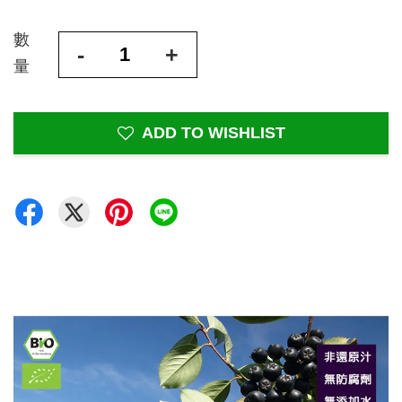
數
-
+
量
ADD TO WISHLIST