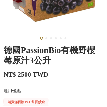
德國PassionBio有機野櫻
莓原汁3公升
NT$ 2500 TWD
適用優惠
消費滿百贈1%U幣回饋金