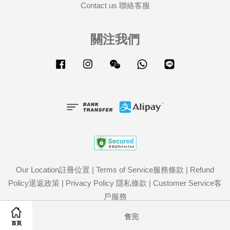
Contact us 聯絡客服
關注我們
Facebook
Instagram
Wechat
Whatsapp
Line
Our Location註冊位置
|
Terms of Service服務條款
|
Refund
Policy退返政策
|
Privacy Policy 隱私條款
|
Customer Service客
戶服務
Share on Facebook
Share on Twitter
售完
首頁