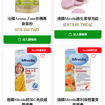
法國Aroma Zone有機蕁
德國Mivolis維生素發泡錠
麻葉粉
從
NT$ 80 TWD
起
NT$ 350 TWD
加入購物車
加入購物車
Best特選現貨
Best特選現貨
德國Mivolis鋅加C免疫緩
德國Mivolis專利液態薑黃
釋膠囊
素膠囊