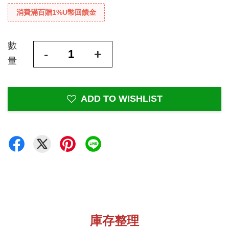
消費滿百贈1%U幣回饋金
數
-
+
量
ADD TO WISHLIST
庫存整理