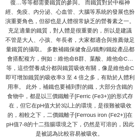
復…等等都需要鐵質的參與。 而鐵質對於中樞神
經、免疫、內分泌、心血管、大腦等系統的發展也扮
演重要角色，但卻也是人體很常缺乏的營養素之一。
充足適量的鐵質，對人體是很重要的，所以是建議
不管是大人、小孩、年長者，大家都適合與推薦做足
量鐵質的攝取。 多數補鐵保健食品/鐵劑/鐵錠產品都
會搭配複方，例如：維他命B群、葉酸、維他命C…
等，這些營養成分都與鐵質吸收有關，像是維他命C
即可增加鐵質的吸收率3 至 4 倍之多，有助於人體利
用率。 此外，補鐵也要補到對的鐵，大部分含鐵的
食物中，都是以三價鐵離子[Ferric (Fe3+)]的形式存
在，但它在pH值大於3以上的環境，是很難被吸收
的，相較之下，二價鐵離子[Ferrous iron (Fe2+)]在
pH值7-8的十二指腸環境之下，仍然是可溶的，因此
是被認為比較容易被吸收。