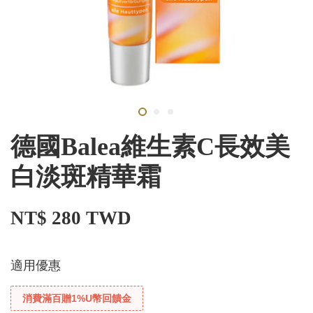
德國Balea維生素C長效美
白淡斑精華霜
NT$ 280 TWD
適用優惠
消費滿百贈1%U幣回饋金