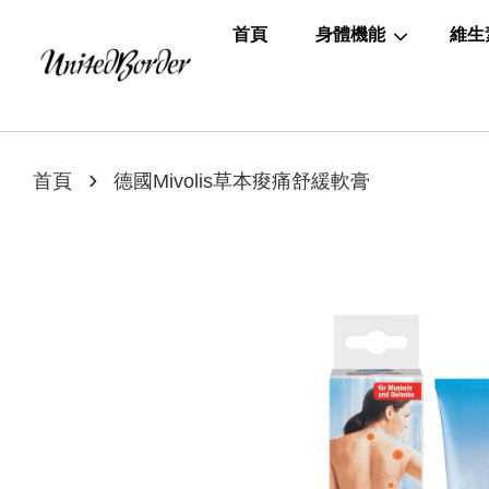
首頁
身體機能
維生
›
首頁
德國Mivolis草本痠痛舒緩軟膏