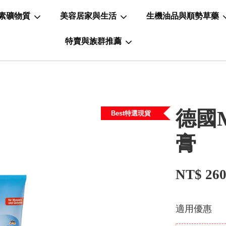
素礦物質
美容居家與生活
生機油品與順勢草藥
特賣與族群推薦
德國M
Best特選現貨
膏
NT$ 26
適用優惠