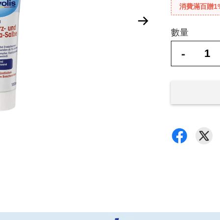
消費滿百贈1
數量
-