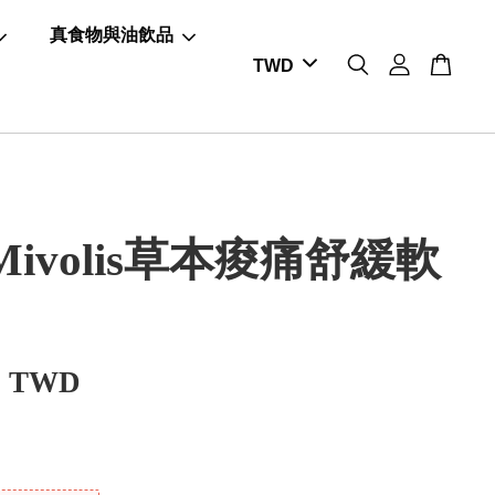
真食物與油飲品
ivolis草本痠痛舒緩軟
0 TWD