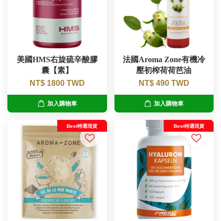
美國HMS右旋硫辛酸膠
法國Aroma Zone有機冷
囊【素】
壓初榨荷荷芭油
NT$ 1800 TWD
NT$ 490 TWD
加入購物車
加入購物車
Best特選現貨
Best特選現貨