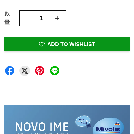
數
-
+
量
ADD TO WISHLIST