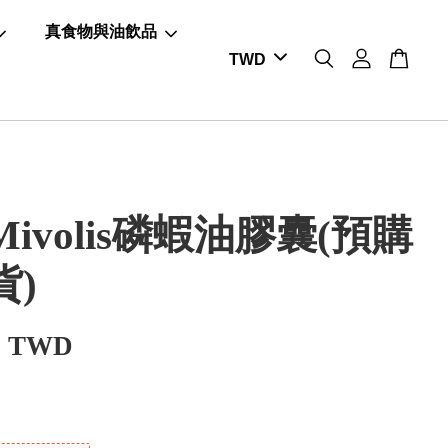
真食物與油飲品
ivolis磷蝦油膠囊(預購
貨)
0 TWD