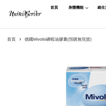
首頁
身體機能
維生
›
首頁
德國Mivolis磷蝦油膠囊(預購無現貨)