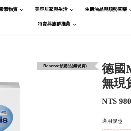
素礦物質
美容居家與生活
生機油品與順勢草藥
特賣與族群推薦
德國M
Reserve預購品(無現貨)
無現
NT$ 98
適用優惠