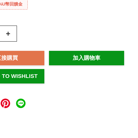
%U幣回饋金
+
直接購買
加入購物車
 TO WISHLIST