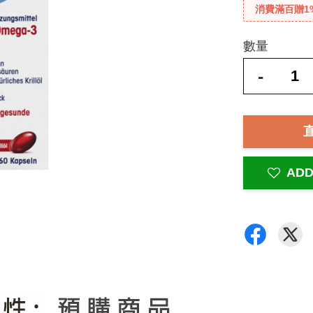
消費滿百贈1
數量
-
ADD