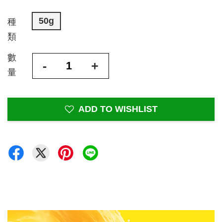
50g
種
類
數
-
+
量
ADD TO WISHLIST