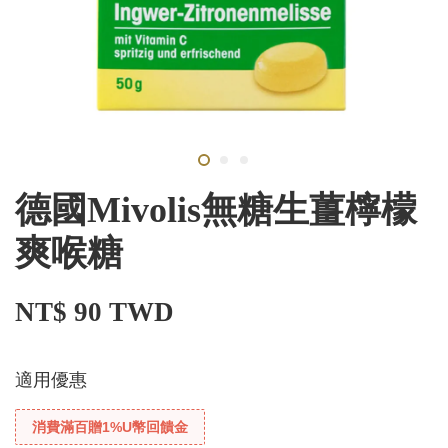
德國Mivolis無糖生薑檸檬
爽喉糖
NT$ 90 TWD
適用優惠
消費滿百贈1%U幣回饋金