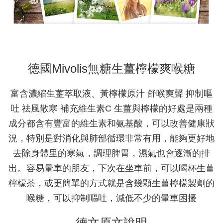
德國Mivolis無糖生薑檸檬爽喉糖
富含濃縮生薑萃取液、黃檸檬原汁 舒喉爽聲 抑制嘔
吐 祛風散寒 補充維生素C 生薑與檸檬的好處是兩種
成分都含有豐富的維生素和氨基酸，可以改善健康狀
況，特別是對消化與肺部循環非常有用，能夠更好地
去除身體里的寒氣，調理脾胃，濕氣也會逐漸的排
出。容易暈車的朋友，下次在坐車前，可以喝杯生薑
檸檬茶，或更簡單的方式就是含幾顆生薑檸檬製劑的
喉糖，可以抑制嘔吐，減低不少的暈車困擾
德文原文說明