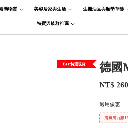
素礦物質
美容居家與生活
生機油品與順勢草藥
特賣與族群推薦
德國M
Best特選現貨
NT$ 26
適用優惠
消費滿百贈1