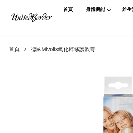
首頁
身體機能
維生
›
首頁
德國Mivolis氧化鋅修護軟膏