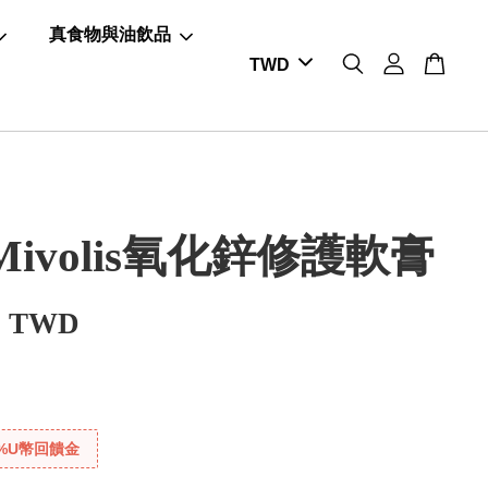
真食物與油飲品
ivolis氧化鋅修護軟膏
0 TWD
%U幣回饋金