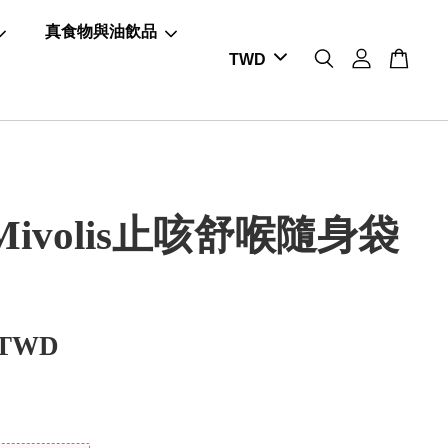
真食物與油飲品
ivolis止咳舒喉隨身袋
 TWD