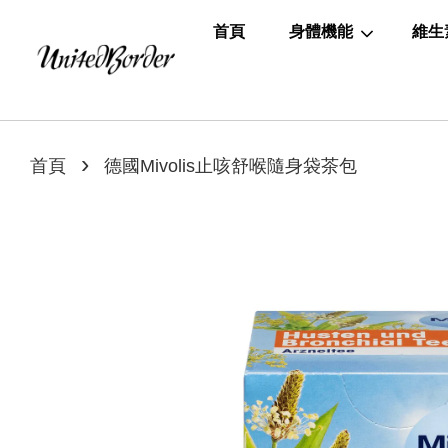
首頁
身體機能
維生
›
首頁
德國Mivolis止咳舒喉隨身袋茶包