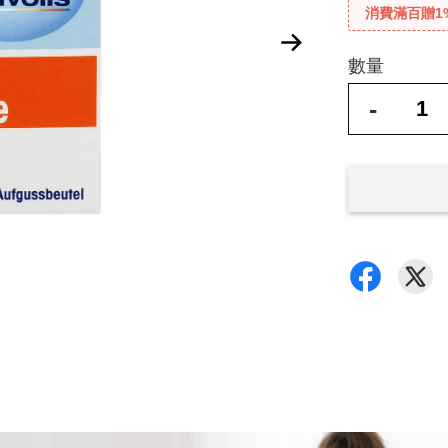
消費滿百贈1
數量
-