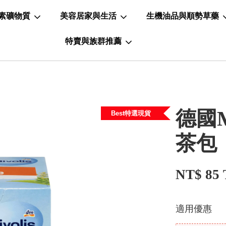
素礦物質
美容居家與生活
生機油品與順勢草藥
特賣與族群推薦
德國M
Best特選現貨
茶包
NT$ 85
適用優惠