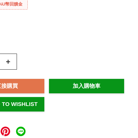
%U幣回饋金
+
直接購買
加入購物車
 TO WISHLIST