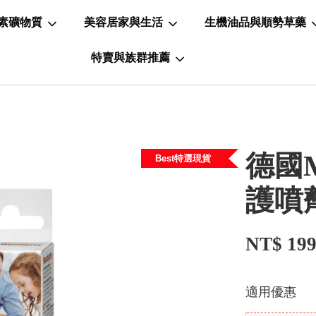
素礦物質
美容居家與生活
生機油品與順勢草藥
特賣與族群推薦
德國M
Best特選現貨
護噴
NT$ 19
適用優惠