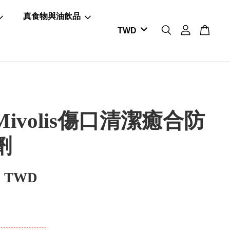
真食物與油飲品
ivolis傷口清潔癒合防
劑
9 TWD