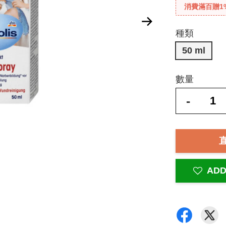
消費滿百贈1
種類
50 ml
數量
-
ADD