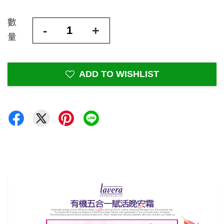
數
-
+
量
ADD TO WISHLIST