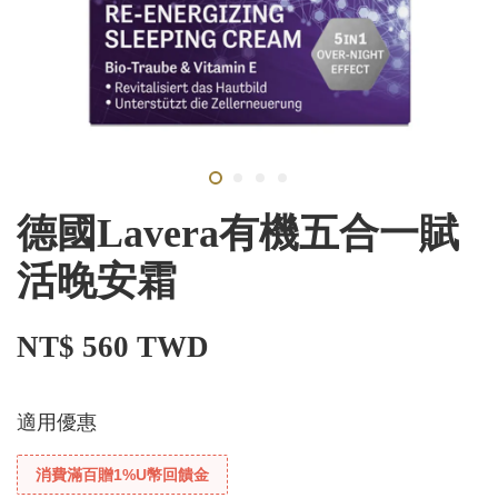
德國Lavera有機五合一賦
活晚安霜
NT$ 560 TWD
適用優惠
消費滿百贈1%U幣回饋金