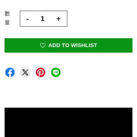
數
-
+
量
ADD TO WISHLIST