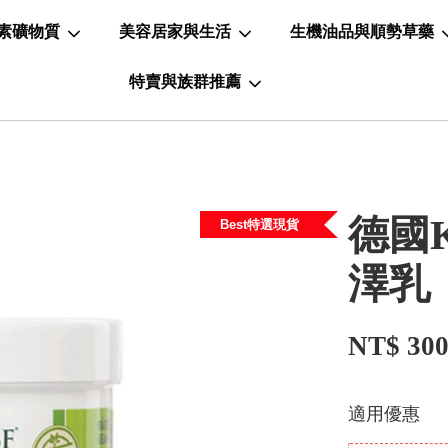
素礦物質
美容居家與生活
生機油品與順勢草藥
特賣與族群推薦
德國K
Best特選現貨
澤乳
NT$ 30
適用優惠