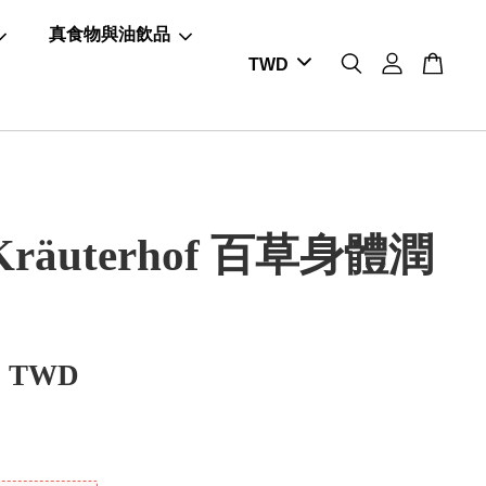
真食物與油飲品
räuterhof 百草身體潤
0 TWD