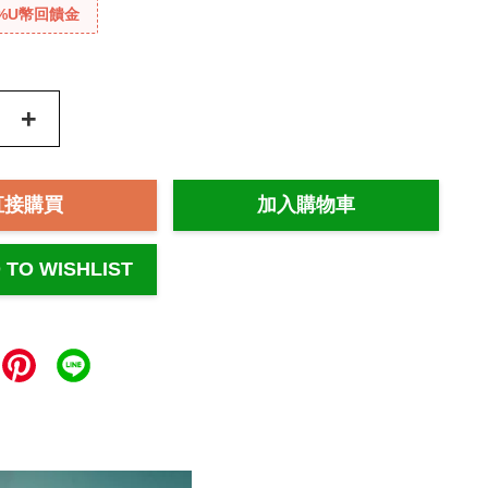
%U幣回饋金
+
直接購買
加入購物車
 TO WISHLIST