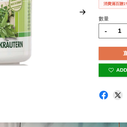
消費滿百贈1
數量
-
ADD