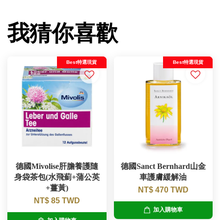
我猜你喜歡
Best特選現貨
Best特選現貨
德國Mivolise肝膽養護隨
德國Sanct Bernhard山金
身袋茶包(水飛薊+蒲公英
車護膚緩解油
+薑黃)
NT$ 470 TWD
NT$ 85 TWD
加入購物車