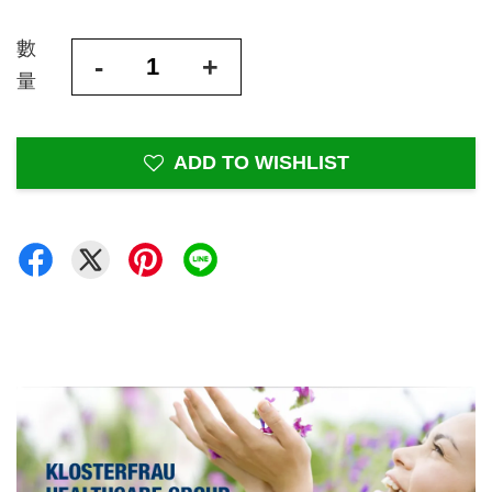
數
-
+
量
ADD TO WISHLIST