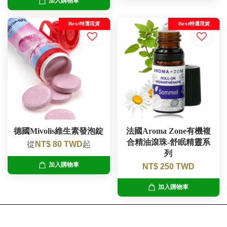
加入購物車
Best特選現貨
Best特選現貨
德國Mivolis維生素發泡錠
法國Aroma Zone有機複
合精油滾珠-舒眠精靈系
從
NT$ 80 TWD
起
列
加入購物車
NT$ 250 TWD
加入購物車