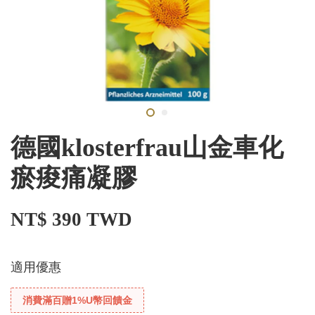
德國klosterfrau山金車化
瘀痠痛凝膠
NT$ 390 TWD
適用優惠
消費滿百贈1%U幣回饋金