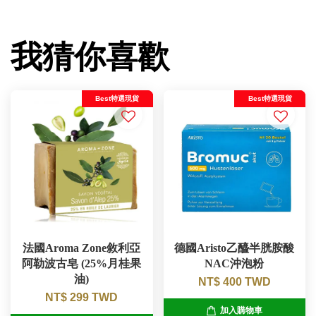
我猜你喜歡
Best特選現貨
Best特選現貨
法國Aroma Zone敘利亞
德國Aristo乙醯半胱胺酸
阿勒波古皂 (25%月桂果
NAC沖泡粉
油)
NT$ 400 TWD
NT$ 299 TWD
加入購物車