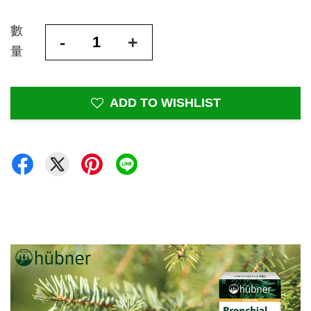
數
-
+
量
ADD TO WISHLIST