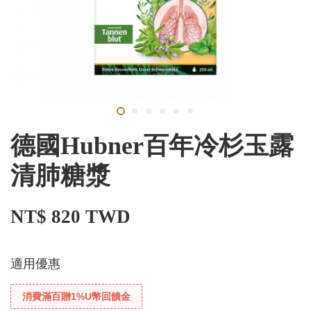
德國Hubner百年冷杉玉露
清肺糖漿
NT$ 820 TWD
適用優惠
消費滿百贈1%U幣回饋金