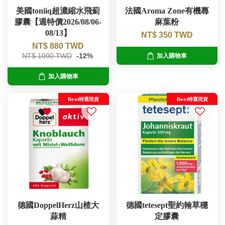
美國toniiq超濃縮水飛薊
法國Aroma Zone有機蕁
膠囊【週特價2026/08/06-
麻葉粉
08/13】
NT$ 350 TWD
NT$ 880 TWD
NT$ 1000 TWD
-12%
加入購物車
加入購物車
Best特選現貨
Best特選現貨
德國DoppelHerz山楂大
德國tetesept聖約翰草穩
蒜精
定膠囊