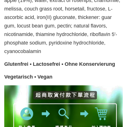
apple (19%); water, extract of rosehips, chamomile,
melissa, couch grass root, horsetail, fructose, L-
ascorbic acid, iron(II) gluconate, thickener: guar
gum, locust bean gum, pectin; natural flavors,
nicotinamide, thiamine hydrochloride, riboflavin 5'-
phosphate sodium, pyridoxine hydrochloride,
cyanocobalamin
Glutenfrei • Lactosefrei
• Ohne Konservierung
Vegetarisch • Vegan