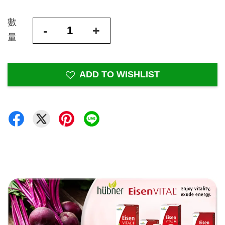
數
-
+
量
ADD TO WISHLIST