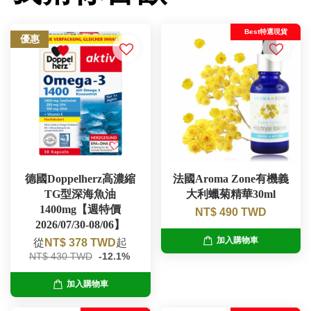
Best特選現貨
優惠
德國Doppelherz高濃縮
法國Aroma Zone有機義
TG型深海魚油
大利蠟菊精華30ml
1400mg【週特價
NT$ 490 TWD
2026/07/30-08/06】
加入購物車
從
NT$ 378 TWD
起
NT$ 430 TWD
-12.1%
加入購物車