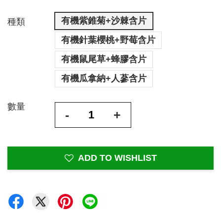
有機紫錐菊+沙棘含片
種類
有機針葉櫻桃+野莓含片
有機鼠尾草+蜂膠含片
有機瓜拿納+人蔘含片
數量
-
+
ADD TO WISHLIST