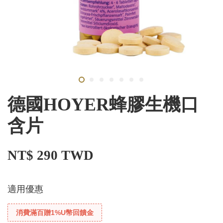
德國HOYER蜂膠生機口
含片
NT$ 290 TWD
適用優惠
消費滿百贈1%U幣回饋金