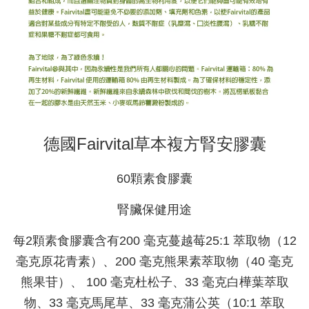
德國Fairvital草本複方腎安膠囊
60顆素食膠囊
腎臟保健用途
每2顆素食膠囊含有200 毫克蔓越莓25:1 萃取物（12
毫克原花青素）、200 毫克熊果素萃取物（40 毫克
熊果苷）、 100 毫克杜松子、33 毫克白樺葉萃取
物、33 毫克馬尾草、33 毫克蒲公英（10:1 萃取