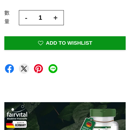
數
-
+
量
ADD TO WISHLIST