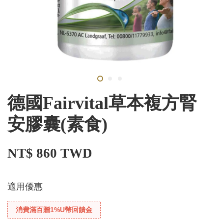
德國Fairvital草本複方腎
安膠囊(素食)
NT$ 860 TWD
適用優惠
消費滿百贈1%U幣回饋金