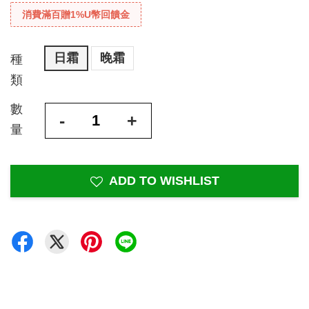
消費滿百贈1%U幣回饋金
日霜
晚霜
種
類
數
-
+
量
ADD TO WISHLIST