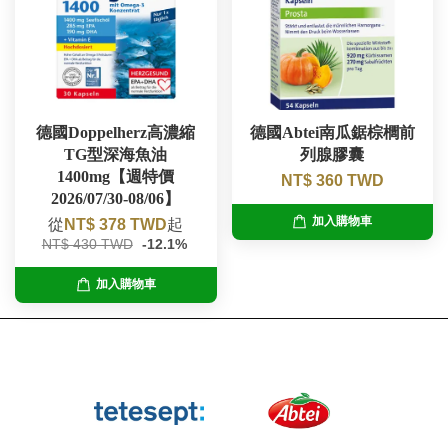
德國Doppelherz高濃縮
德國Abtei南瓜鋸棕櫚前
TG型深海魚油
列腺膠囊
1400mg【週特價
NT$ 360 TWD
2026/07/30-08/06】
加入購物車
從
NT$ 378 TWD
起
NT$ 430 TWD
-12.1%
加入購物車