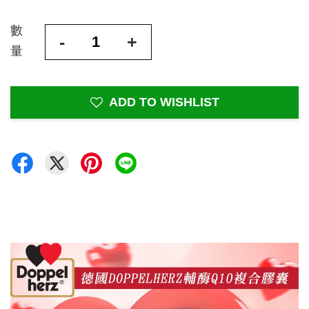
數
-
+
量
ADD TO WISHLIST