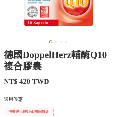
德國DoppelHerz輔酶Q10
複合膠囊
NT$ 420 TWD
適用優惠
消費滿百贈1%U幣回饋金