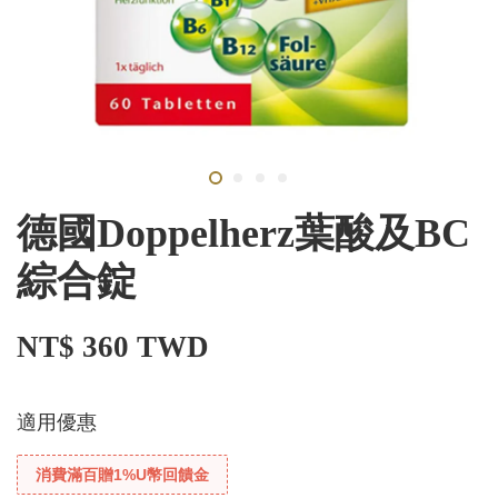
德國Doppelherz葉酸及BC
綜合錠
NT$ 360 TWD
適用優惠
消費滿百贈1%U幣回饋金