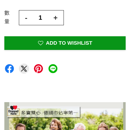
數
-
+
量
ADD TO WISHLIST