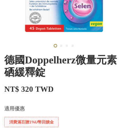
德國Doppelherz微量元素
硒緩釋錠
NT$ 320 TWD
適用優惠
消費滿百贈1%U幣回饋金