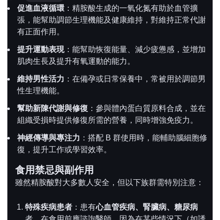
促進血液循環
：精胺酸生成的一氧化氮有助於血管擴
張，能幫助調節生理機能及健康維持，對維持正常代謝
有正面作用。
提升運動表現
：能幫助恢復能量、減少疲憊感，並增加
肌肉生長及提升有氧運動的能力。
維持男性活力
：在備孕或日常保養中，常被用於調節男
性生理機能。
幫助新陳代謝與修復
：參與體內蛋白質原料合成，並在
組織受損時提供修復所需的營養，同時增強免疫力。
神經傳導與專注力
：搭配 B 群使用時，能輔助腦細胞修
復，提升工作或學習效率。
食用禁忌與副作用
雖然精胺酸對大多數人安全，但以下族群需特別注意：
特殊疾病患者
：患有
心血管疾病、腎臟病、糖尿病
者，在食用前應諮詢醫師，因為在某些情況下（如誘