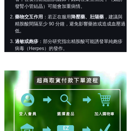
發腎小管結晶）可能會加重病情。
藥物交互作用
：若正在服用
降壓藥、壯陽藥
，建議與
精胺酸間隔至少 90 分鐘，避免影響藥效或造成血壓過
低。
過敏或皰疹
：部分研究指出精胺酸可能誘發單純皰疹
病毒（Herpes）的發作。